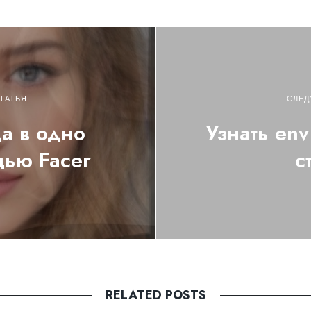
ТАТЬЯ
СЛЕД
а в одно
Узнать en
щью Facer
с
RELATED POSTS