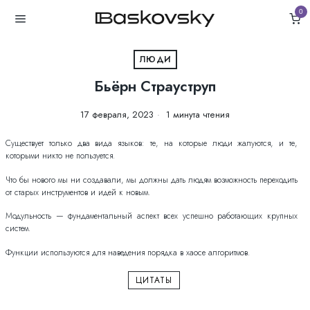
0
ЛЮДИ
Бьёрн Страуструп
17 февраля, 2023
1 минута чтения
Существует только два вида языков: те, на которые люди жалуются, и те,
которыми никто не пользуется.
Что бы нового мы ни создавали, мы должны дать людям возможность переходить
от старых инструментов и идей к новым.
Модульность — фундаментальный аспект всех успешно работающих крупных
систем.
Функции используются для наведения порядка в хаосе алгоритмов.
ЦИТАТЫ