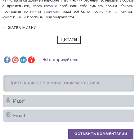
Кактус является одним из наиболее пластических растений, возникших в борьбе
с препятствиями, через которые пробивали себе путь его предки. Кактусы
произошли по линии «
воинов
», когда всё было против них. … Кактусы
мужественны и терпеливы: они умирают стоя.
ЖАТВА ЖИЗНИ
ЦИТАТЫ
авторизуйтесь
И
Em