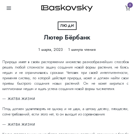
0
ЛЮДИ
Лютер Бёрбанк
1 марта, 2023
1 минута чтения
Природа имеет в своём распоряжении множество разнообразнейших способов
решать любой сложности задачу создания новой формы растения, не боясь
неудач и не ограничиваясь сроками. Человек при своей интеллигентности,
применяя систему, по которой действует природа, может и должен найти свои
приёмы быстрого создания новых растений. Он не может мириться с
миллионами неудач и ждать успеха создания новой формы тысячелетия.
ЖАТВА ЖИЗНИ
Плод должен удовлетворять не одному и не двум, а целому десятку, пятидесяти,
сотне требований; если этого нет, то он выходит из соревнования.
ЖАТВА ЖИЗНИ