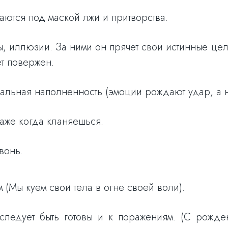
ются под маской лжи и притворства.
ы, иллюзии. За ними он прячет свои истинные це
т повержен.
льная наполненность (эмоции рождают удар, а н
даже когда кланяешься.
вонь.
ам (Мы куем свои тела в огне своей воли).
следует быть готовы и к поражениям. (С рожд