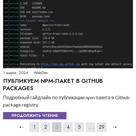
1 марта, 2024
WebDev
ПУБЛИКУЕМ NPM-ПАКЕТ В GITHUB
PACKAGES
Подробный гайдлайн по публикации npm пакета в Github
package registry
ПРОДОЛЖИТЬ ЧТЕНИЕ
⇠
1
2
3
4
5
…
29
⇢