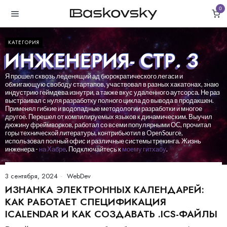
0
КАТЕГОРИЯ
ИНЖЕНЕРИЯ
- СТР. 3
Я прошел сквозь леденящий ад бюрократического легаси и
обжигающую свободу стартапов, участвовал в разных хакатонах, знаю
индустрию геймдева изнутри, а также вкус удаленного аутсорса. Не раз
выстраивал с нуля разработку полного цикла до вывода в продакшен.
Применял гибкие и водопадные методологии разработки и многое
другое. Перешел от компилируемых языков к динамическим. Выучил
дюжину фреймворков, работал со всеми популярными ОС, прочитал
горы технической литературы, контрибьютил в OpenSource,
использовал полный офис и различные системы трекинга. Жизнь
инженера -
на Хабре
. Подключайтесь к
моему гитхабу
.
3 сентября, 2024
WebDev
ИЗНАНКА ЭЛЕКТРОННЫХ КАЛЕНДАРЕЙ:
КАК РАБОТАЕТ СПЕЦИФИКАЦИЯ
ICALENDAR И КАК СОЗДАВАТЬ .ICS-ФАЙЛЫ