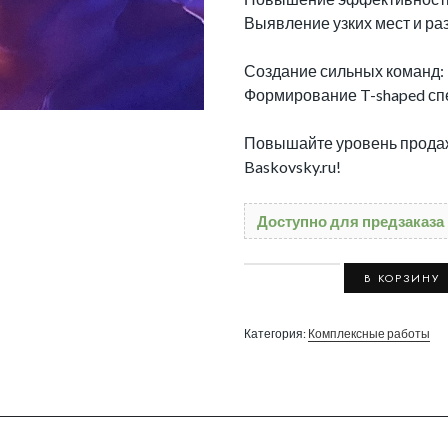
Выявление узких мест и ра
Создание сильных команд:
Формирование T-shaped спе
Повышайте уровень продаж
Baskovsky.ru!
Доступно для предзаказа
Количество
В КОРЗИНУ
товара
ИТ-
Категория:
Комплексные работы
консалтинг
по
рекламе