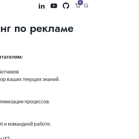
0
нг по рекламе
.
итателям:
ботчиков
ор ваших текущих знаний.
:
птимизации процессов.
it и командной работе.
и ИТ: