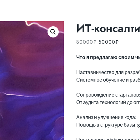
ИТ-консалти
Первоначальная
Текущая
80000
₽
50000
₽
цена
цена:
составляла
50000₽
Что я предлагаю своим ч
80000₽.
Наставничество для разра
Системное обучение и разб
Сопровождение стартапов
От аудита технологий до о
Анализ и улучшение кода:
Помощь в структуре базы, g
Повышение эффективност