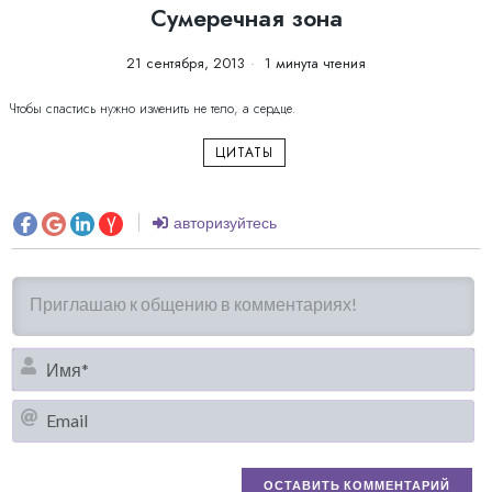
Сумеречная зона
21 сентября, 2013
1 минута чтения
Чтобы спастиcь нужно изменить не тело, а сердце.
ЦИТАТЫ
авторизуйтесь
И
Em