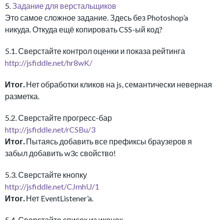
5.
Задание для верстальщиков
Это самое сложное задание. Здесь без Photoshop’a
никуда. Откуда ещё копировать CSS-ый код?
5.1. Сверстайте контрол оценки и показа рейтинга
http://jsfiddle.net/hr8wK/
Итог.
Нет обработки кликов на js, семантически неверная
разметка.
5.2. Сверстайте прогресс-бар
http://jsfiddle.net/rCSBu/3
Итог.
Пытаясь добавить все префиксы браузеров я
забыл добавить w3c свойство!
5.3. Сверстайте кнопку
http://jsfiddle.net/CJmhU/1
Итог.
Нет EventListener’a.
5.4. Сверстайте список из иконок