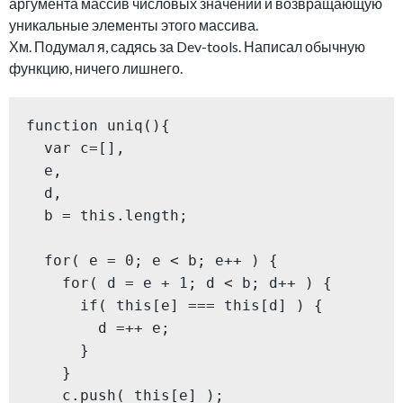
аргумента массив числовых значений и возвращающую
уникальные элементы этого массива.
Хм. Подумал я, садясь за Dev-tools. Написал обычную
функцию, ничего лишнего.
function uniq(){

  var c=[],

  e,

  d,

  b = this.length;

  for( e = 0; e < b; e++ ) {

    for( d = e + 1; d < b; d++ ) {

      if( this[e] === this[d] ) {

        d =++ e;

      }

    }

    c.push( this[e] );
