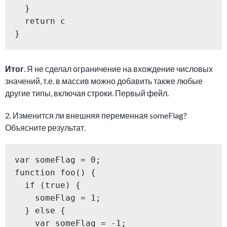
  }

  return c

}
Итог
. Я не сделал ограничение на вхождение числовых
значений, т.е. в массив можно добавить также любые
другие типы, включая строки. Первый фейл.
2. Изменится ли внешняя переменная someFlag?
Объясните результат.
var someFlag = 0;

function foo() {

  if (true) {

    someFlag = 1;

  } else {

    var someFlag = -1;
