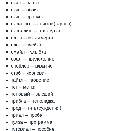
скил — навык
скин — облик
скип — пропуск
скриншот — снимок (экрана)
скроллинг — прокрутка
слэш — косая черта
слот — ячейка
смайл — улыбка
софт — приложение
спойлер — скрытие
стаб — черновик
тайтл — творение
тег — метка
топовый — высший
трабла — неполадка
тред — нить (суждения)
триал — проба
тулза — программа
туториал — пособие