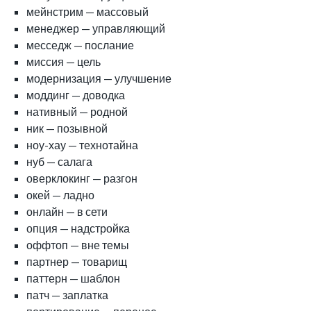
мейнстрим — массовый
менеджер — управляющий
месседж — послание
миссия — цель
модернизация — улучшение
моддинг — доводка
нативный — родной
ник — позывной
ноу-хау — технотайна
нуб — салага
оверклокинг — разгон
окей — ладно
онлайн — в сети
опция — надстройка
оффтоп — вне темы
партнер — товарищ
паттерн — шаблон
патч — заплатка