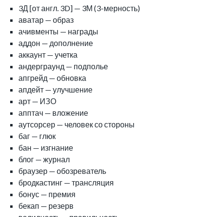
3Д [от англ. 3D] — 3М (3-мерность)
аватар — образ
ачивменты — награды
аддон — дополнение
аккаунт — учетка
андерграунд — подполье
апгрейд — обновка
апдейт — улучшение
арт — ИЗО
апптач — вложение
аутсорсер — человек со стороны
баг — глюк
бан — изгнание
блог — журнал
браузер — обозреватель
бродкастинг — трансляция
бонус — премия
бекап — резерв