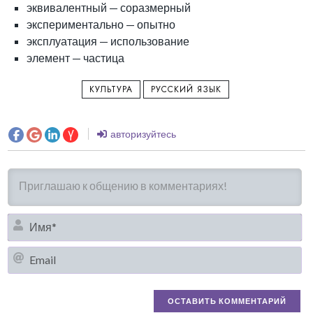
эквивалентный — соразмерный
экспериментально — опытно
эксплуатация — использование
элемент — частица
КУЛЬТУРА
РУССКИЙ ЯЗЫК
авторизуйтесь
И
Em