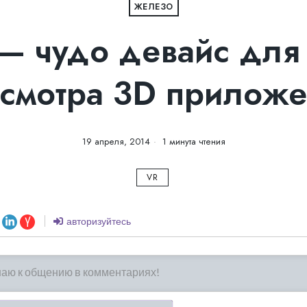
ЖЕЛЕЗО
t — чудо девайс для
смотра 3D прилож
19 апреля, 2014
1 минута чтения
VR
авторизуйтесь
Имя*