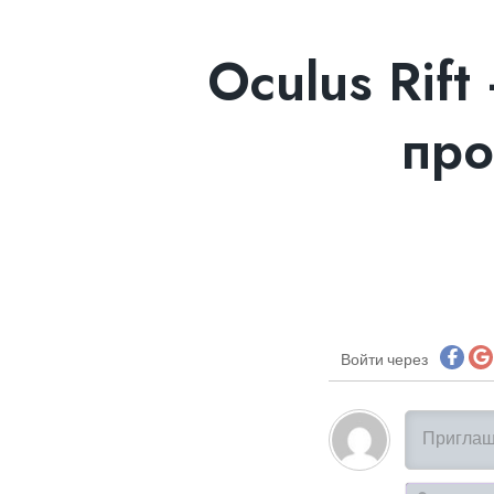
Oculus Rif
про
Войти через