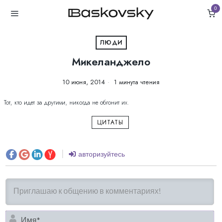
0
ЛЮДИ
Микеланджело
10 июня, 2014
1 минута чтения
Тот, кто идет за другими, никогда не обгонит их.
ЦИТАТЫ
авторизуйтесь
И