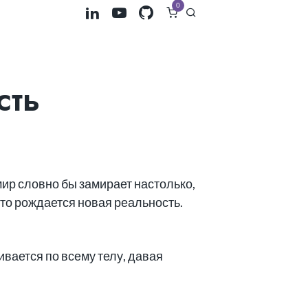
0
сть
мир словно бы замирает настолько,
что рождается новая реальность.
ивается по всему телу, давая