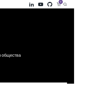
0
в общества