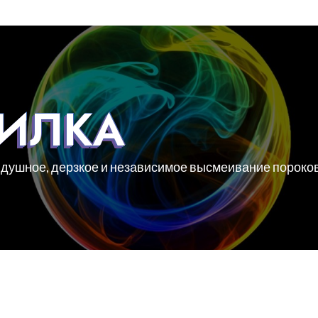
РИЛКА
 душное, дерзкое и независимое высмеивание пороко