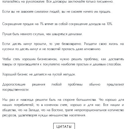
полагайтесь на рукопожатие. Все договоры заключайте только письменно.
Если вы не завоюете симпатии людей, вы не сможете ничего им продать.
Сокращение продаж на 1% влечет за собой сокращение доходов на 10%.
Лучше быть немного скупым, чем швыряться деньгами.
Если десять минут прошли, то уже безвозвратно. Раздели свою жизнь на
кусочки по десять минут и не позволяй пропасть даже мгновению.
Чтобы стать хорошим бизнесменом, нужно решить проблему, как доставлять
товары от производителя к покупателю наиболее простым и дешевым способом.
Хороший бизнес не делается на пустой желудок.
Дорогостоящие решения любой проблемы обычно предлагают
посредственности.
Мы раз и навсегда решили быть на стороне большинства. Что хорошо для
наших потребителей, то в конечном счете, хорошо и для нас. Все нации и
общества, что на Западе, что на Востоке, тратят непропорциональное количество
ресурсов, удовлетворяя нужды меньшинства населения.
ЦИТАТЫ