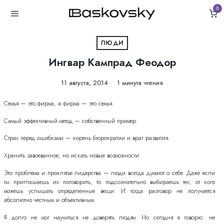
0
ЛЮДИ
Ингвар Кампрад Феодор
11 августа, 2014
1 минута чтения
Семья — это фирма, а фирма — это семья.
Самый эффективный метод — собственный пример.
Страх перед ошибками — корень бюрократии и враг развития.
Хранить завоеванное, но искать новые возможности.
Это проблема и проклятье лидерства — люди всегда думают о себе. Даже если
ты приглашаешь их поговорить, то подсознательно выбираешь тех, от кого
можешь услышать определенные вещи. И тогда разговор не получается
абсолютно честным и объективным.
Я долго не мог научиться не доверять людям. Но сегодня я говорю: не