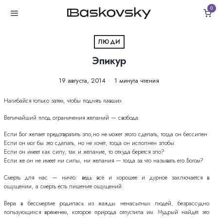
0
ЛЮДИ
Эпикур
19 августа, 2014
1 минута чтения
Нагибайся только затем, чтобы поднять павших.
Величайший плод ограничения желаний — свобода.
Если Бог желает предотвратить зло,но не может этого сделать, тогда он бессилен
Если он мог бы это сделать, но не хочет, тогда он исполнен злобы.
Если он имеет как силу, так и желание, то откуда берется зло?
Если же он не имеет ни силы, ни желания — тогда за что называть его Богом?
Смерть для нас — ничто: ведь всё и хорошее и дурное заключается в
ощущении, а смерть есть лишение ощущений.
Вера в бессмертие родилась из жажды ненасытных людей, безрассудно
пользующихся временем, которое природа отпустила им. Мудрый найдёт это