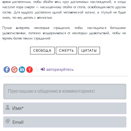
время достаточным, чтобы обойти весь круг достижимых наслаждений, и когда
наступит пора смерти — насыщенному отойти от стола, освобождая место другим
гостям. Для мудрого достаточно одной человеческой жизни, а глупый не будет
знать, что ему делать с вечностью.
Лучше вытерпеть некоторые страдания, чтобы насладиться большими
удовольствиями; полезно воздерживаться от некоторых удовольствий, чтобы не
терпеть более тяжких страданий.
СВОБОДА
СМЕРТЬ
ЦИТАТЫ
авторизуйтесь
И
Em