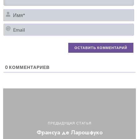
И
Em
0
КОММЕНТАРИЕВ
ПРЕДЫДУЩАЯ СТАТЬЯ
Франсуа де Ларошфуко