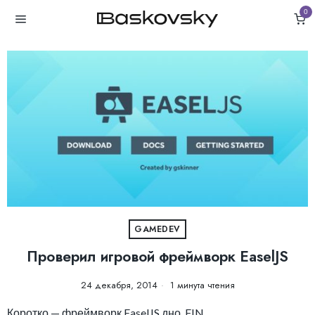
0
GAMEDEV
Проверил игровой фреймворк EaselJS
24 декабря, 2014
1 минута чтения
Коротко — фреймворк EaselJS дно. FIN.