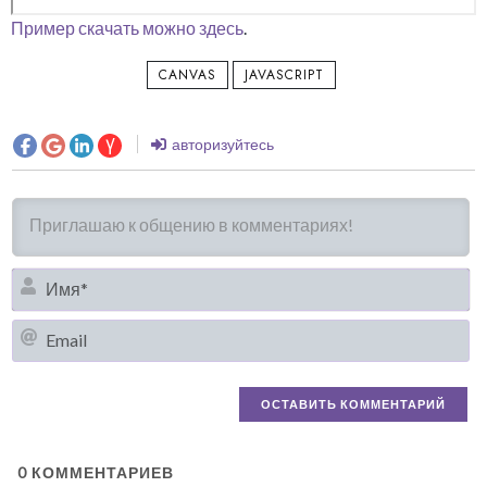
Пример скачать можно здесь
.
CANVAS
JAVASCRIPT
авторизуйтесь
И
Em
0
КОММЕНТАРИЕВ