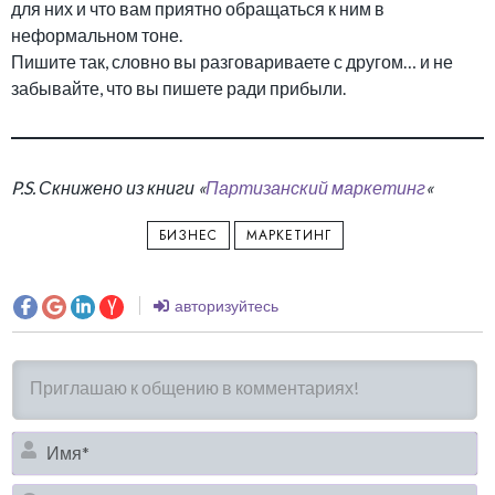
для них и что вам приятно обращаться к ним в
неформальном тоне.
Пишите так, словно вы разговариваете с другом… и не
забывайте, что вы пишете ради прибыли.
P.S. Скнижено из книги «
Партизанский маркетинг
«
БИЗНЕС
МАРКЕТИНГ
авторизуйтесь
И
Em