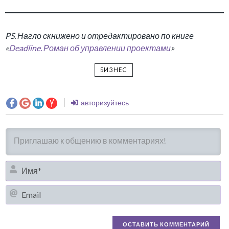
PS. Нагло скнижено и отредактировано по книге
«
Deadline. Роман об управлении проектами
»
БИЗНЕС
авторизуйтесь
И
Em