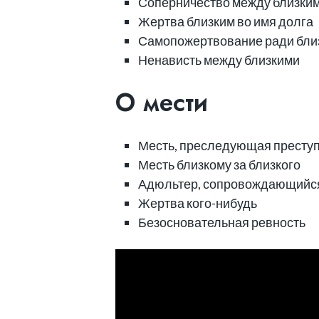
Соперничество между близки
Жертва близким во имя долга
Самопожертвование ради бли
Ненависть между близкими
О мести
Месть, преследующая престу
Месть близкому за близкого
Адюльтер, сопровождающийся
Жертва кого-нибудь
Безосновательная ревность