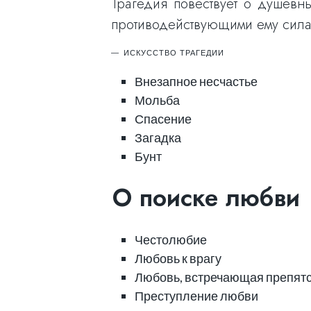
Трагедия повествует о душевн
противодействующими ему сила
ИСКУССТВО ТРАГЕДИИ
Внезапное несчастье
Мольба
Спасение
Загадка
Бунт
О поиске любви
Честолюбие
Любовь к врагу
Любовь, встречающая препят
Преступление любви