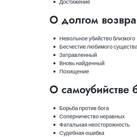
Достижение
О долгом возвр
Невольное убийство близкого
Бесчестие любимого существ
Затравленный
Вновь найденный
Похищение
О самоубийстве 
Борьба против бога
Соперничество неравных
Фатальная неосторожность
Судебная ошибка