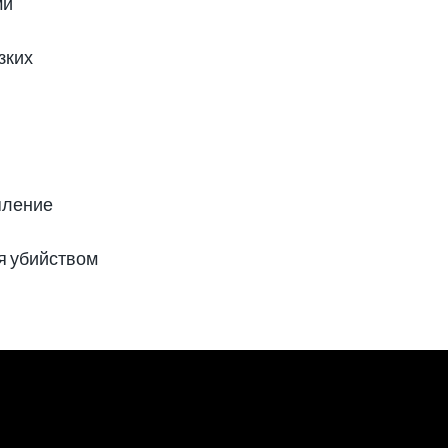
ми
зких
пление
 убийством