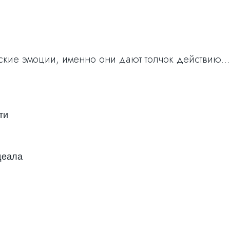
еские эмоции, именно они дают толчок действию…
ти
деала