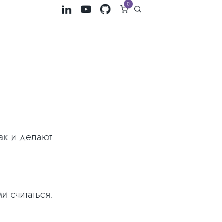
0
ак и делают.
и считаться.