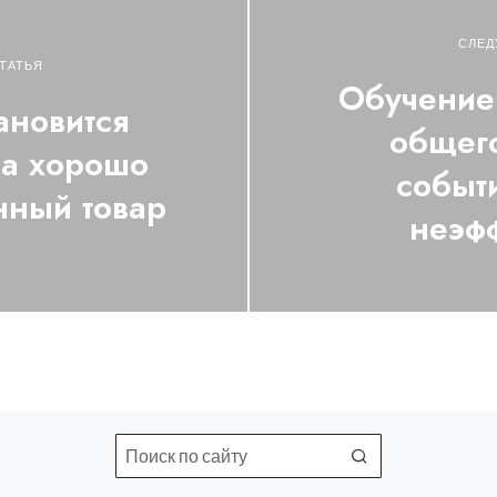
СЛЕД
ТАТЬЯ
Обучение 
ановится
общег
за хорошо
событ
нный товар
неэф