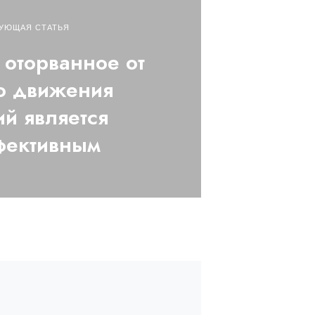
УЮЩАЯ СТАТЬЯ
оторванное от
о движения
ий является
фективным