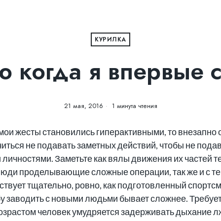
КУРИЛКА
 когда я впервые 
21 мая, 2016
1 минута чтения
, мои жесты становились гиперактивными, то внезапно
читься не подавать заметных действий, чтобы не подав
личностями. Заметьте как вялы движения их частей т
люди проделывающие сложные операции, так же и с те
ствует тщательно, ровно, как подготовленный спортс
бу заводить с новыми людьми бывает сложнее. Требуе
 возрастом человек умудряется задерживать дыхание л