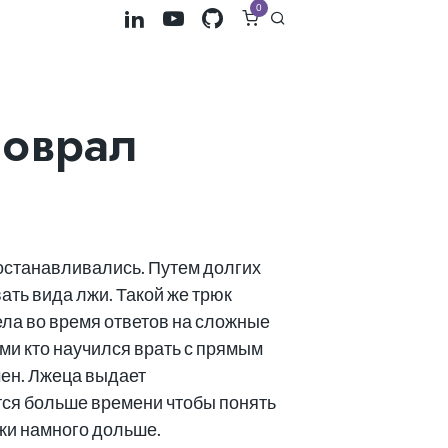
0
соврал
 останавливались. Путем долгих
ать вида лжи. Такой же трюк
ела во время ответов на сложные
ми кто научился врать с прямым
мен. Лжеца выдает
тся больше времени чтобы понять
жи намного дольше.