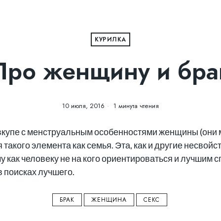
КУРИЛКА
Про женщину и бра
10 июля, 2016
1 минута чтения
купе с менструальным особенностями женщины (они м
я такого элемента как семья. Эта, как и другие несво
у как человеку не на кого ориентироваться и лучшим с
в поисках лучшего.
БРАК
ЖЕНЩИНА
СЕКС