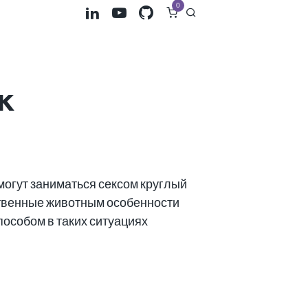
0
к
огут заниматься сексом круглый
йственные животным особенности
пособом в таких ситуациях