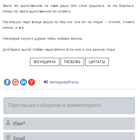
Земля это единственное на свете ради чего стоит трудиться, за что бороться,
потому что земля единственное что остается.
Настоящую леди всегда видно по тому как она ест на людях – клюнет, словно
птичка, и все.
Некоторые кажутся дурами чтобы поймать жениха.
Для брака одной любви недостаточно если муж и она разные люди.
ЖЕНЩИНА
ЛЮБОВЬ
ЦИТАТЫ
авторизуйтесь
И
Em