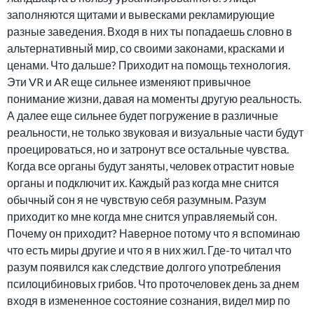
заполняются щитами и вывесками рекламирующие
разные заведения. Входя в них ты попадаешь словно в
альтернативный мир, со своими законами, красками и
ценами. Что дальше? Приходит на помощь технология.
Эти VR и AR еще сильнее изменяют привычное
понимание жизни, давая на моменты другую реальность.
А далее еще сильнее будет погружение в различные
реальности, не только звуковая и визуальные части будут
проецироваться, но и затронут все остальные чувства.
Когда все органы будут заняты, человек отрастит новые
органы и подключит их. Каждый раз когда мне снится
обычный сон я не чувствую себя разумным. Разум
приходит ко мне когда мне снится управляемый сон.
Почему он приходит? Наверное потому что я вспоминаю
что есть миры другие и что я в них жил. Где-то читал что
разум появился как следствие долгого употребления
псилоцибиновых грибов. Что проточеловек день за днем
входя в измененное состояние сознания, видел мир по