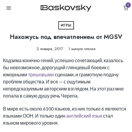
0
ИГРЫ
Нахожусь под впечатлением от MGSV
2 января, 2017
1 минута чтения
Кодзима конечно гений, успешно сочетающий, казалось
бы невозможное, дорогущий глянцевый боевик с
юморными
трешовыми
сценами, и грамотную подачу
проблем общества. И все — с ощутимым
непредсказуемым авторским взглядом. На этот раз мне
попала в самую душу речь Черепа.
В мире есть около 6100 языков, из них только 6 являются
языками ООН. И только один
английский язык
стал
языком мирового уровня.