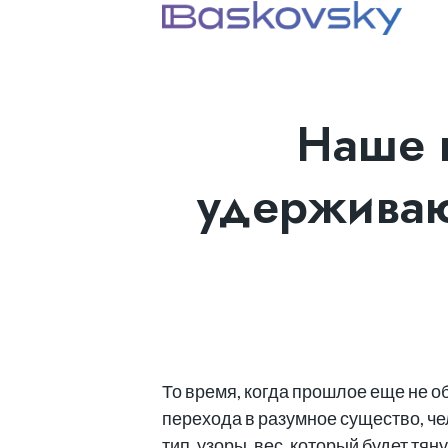
Наше 
удерживаю
То время, когда прошлое еще не о
перехода в разумное существо, чел
тип, узоры, вес, который будет т