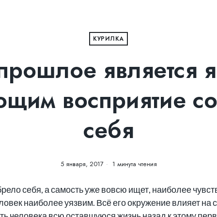
КУРИЛКА
прошлое является я
щим восприятие со
себя
5 января, 2017
1 минута чтения
брело себя, а самость уже вовсю ищет, наиболее чувст
овек наиболее уязвим. Всё его окружение влияет на с
януть человека всю оставшуюся жизнь назад к этому пе