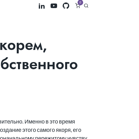
0
корем,
бственного
вительно. Именно в это время
оздание этого самого якоря, его
рвоначальному пережитому чувству.