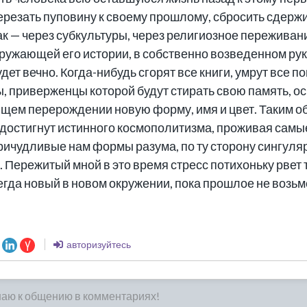
еререзать пуповину к своему прошлому, сбросить сдер
как — через субкультуры, через религиозное пережива
кружающей его истории, в собственно возведенном ру
удет вечно. Когда-нибудь сгорят все книги, умрут все 
, приверженцы которой будут стирать свою память, о
ющем перерождении новую форму, имя и цвет. Таким о
 достигнут истинного космополитизма, проживая самы
ричудливые нам формы разума, по ту сторону сингуляр
. Пережитый мной в это время стресс потихоньку рве
егда новый в новом окружении, пока прошлое не возьме
авторизуйтесь