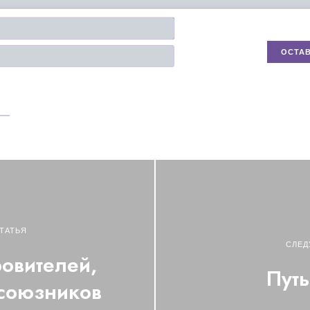
Имя*
Email
ТАТЬЯ
СЛЕД
овителей,
Путь
 союзников