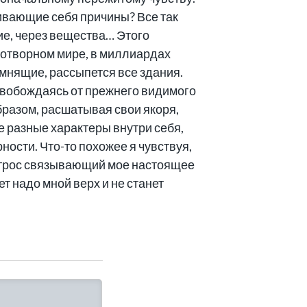
живающие себя причины? Все так
ние, через вещества… Этого
котворном мире, в миллиардах
помнящие, рассыпется все здания.
свобождаясь от прежнего видимого
бразом, расшатывая свои якоря,
е разные характеры внутри себя,
ности. Что-то похожее я чувствуя,
т трос связывающий мое настоящее
т надо мной верх и не станет