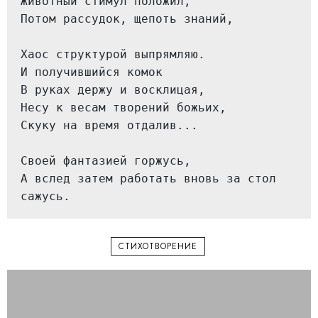
Животный стимул положил,

Потом рассудок, щепоть знаний,

Хаос структурой выпрямляю.

И получившийся комок

В руках держу и восклицая,

Несу к весам творений божьих,

Скуку на время отдалив...

Своей фантазией горжусь,

А вслед затем работать вновь за стол 
сажусь.
СТИХОТВОРЕНИЕ