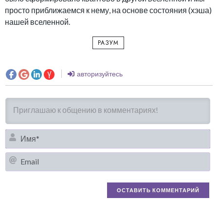
просто приближаемся к нему, на основе состояния (хэша)
нашей вселенной.
РАЗУМ
авторизуйтесь
И
Em