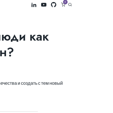
0
люди как
он?
ечества и создать с тем новый