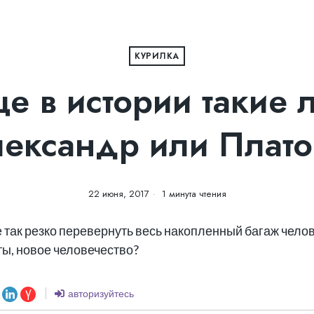
КУРИЛКА
ще в истории такие 
ександр или Плат
22 июня, 2017
1 минута чтения
 так резко перевернуть весь накопленный багаж челов
ты, новое человечество?
авторизуйтесь