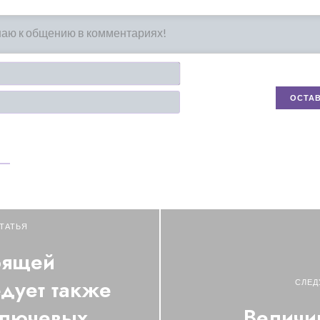
Имя*
Email
ТАТЬЯ
оящей
дует также
СЛЕД
ключевых
Величи