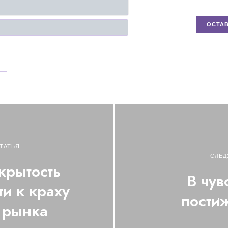
Имя*
Email
ТАТЬЯ
СЛЕД
крытость
В чув
и к краху
пости
 рынка