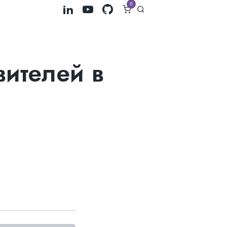
0
вителей в