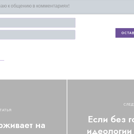
Имя*
Email
СЛЕД
ТАТЬЯ
Если без 
рживает на
идеологии 