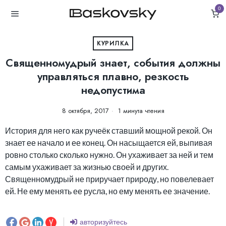
0
КУРИЛКА
Священномудрый знает, события должны
управляться плавно, резкость
недопустима
8 октября, 2017
1 минута чтения
История для него как ручеёк ставший мощной рекой. Он
знает ее начало и ее конец. Он насыщается ей, выпивая
ровно столько сколько нужно. Он ухаживает за ней и тем
самым ухаживает за жизнью своей и других.
Священномудрый не приручает природу, но повелевает
ей. Не ему менять ее русла, но ему менять ее значение.
авторизуйтесь