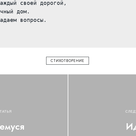
аждый своей дорогой,

чный дом.

адаем вопросы.

 

СТИХОТВОРЕНИЕ
ТАТЬЯ
СЛЕД
емуся
И