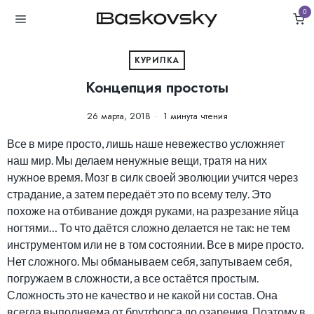
0
КУРИЛКА
Концепция простоты
26 марта, 2018
1 минута чтения
Все в мире просто, лишь наше невежество усложняет
наш мир. Мы делаем ненужные вещи, тратя на них
нужное время. Мозг в силк своей эволюции учится через
страдание, а затем передаёт это по всему телу. Это
похоже на отбивание дождя руками, на разрезание яйца
ногтями… То что даётся сложно делается не так: не тем
инструментом или не в том состоянии. Все в мире просто.
Нет сложного. Мы обманываем себя, запутываем себя,
погружаем в сложности, а все остаётся простым.
Сложность это не качество и не какой ни состав. Она
всегда выполняема от брутфорса до озарения. Поэтому в