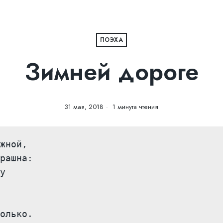
ПОЭХА
Зимней дороге
31 мая, 2018
1 минута чтения
жной,

рашна:

у

олько.
