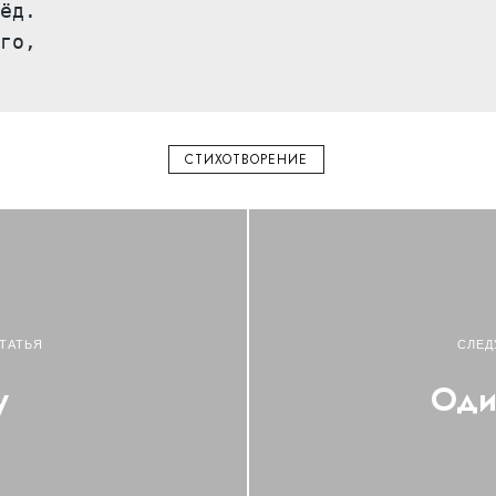
ёд.

го,

СТИХОТВОРЕНИЕ
ТАТЬЯ
СЛЕД
у
Оди