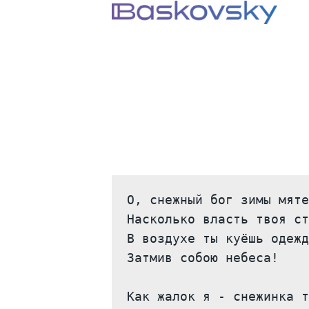
О, снежный бог зимы мяте
Насколько власть твоя ст
В воздухе ты куёшь одежд
Затмив собою небеса!

Как жалок я - снежинка т