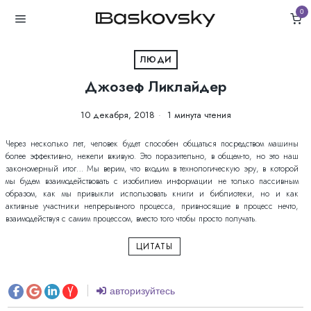
0
ЛЮДИ
Джозеф Ликлайдер
10 декабря, 2018
1 минута чтения
Через несколько лет, человек будет способен общаться посредством машины
более эффективно, нежели вживую. Это поразительно, в общем-то, но это наш
закономерный итог… Мы верим, что входим в технологическую эру, в которой
мы будем взаимодействовать с изобилием информации не только пассивным
образом, как мы привыкли использовать книги и библиотеки, но и как
активные участники непрерывного процесса, привносящие в процесс нечто,
взаимодействуя с самим процессом, вместо того чтобы просто получать.
ЦИТАТЫ
авторизуйтесь