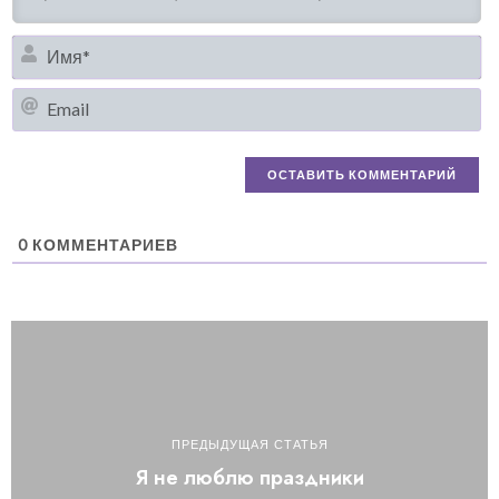
И
Em
0
КОММЕНТАРИЕВ
ПРЕДЫДУЩАЯ СТАТЬЯ
Я не люблю праздники