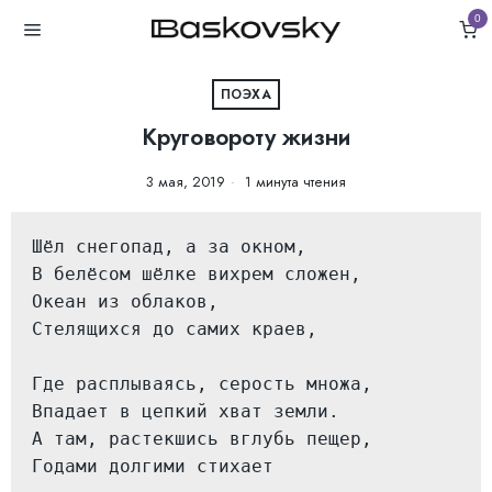
0
ПОЭХА
Круговороту жизни
3 мая, 2019
1 минута чтения
Шёл снегопад, а за окном,

В белёсом шёлке вихрем сложен,

Океан из облаков,

Стелящихся до самих краев,

Где расплываясь, серость множа,

Впадает в цепкий хват земли.

А там, растекшись вглубь пещер,

Годами долгими стихает
