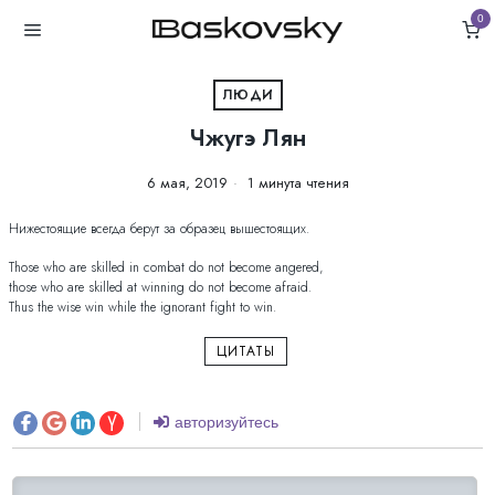
0
ЛЮДИ
Чжугэ Лян
6 мая, 2019
1 минута чтения
Нижестоящие всегда берут за образец вышестоящих.
Those who are skilled in combat do not become angered,
those who are skilled at winning do not become afraid.
Thus the wise win while the ignorant fight to win.
ЦИТАТЫ
авторизуйтесь