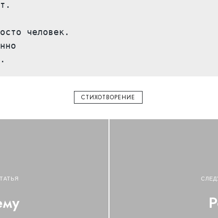
т.

осто человек.

нно

.
СТИХОТВОРЕНИЕ
ТАТЬЯ
СЛЕД
ему
Р