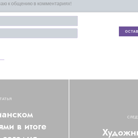
Имя*
Email
ТАТЬЯ
ианском
СЛЕД
ми в итоге
Художни