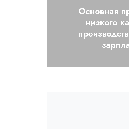
Основная п
низкого ка
производств
зарпл