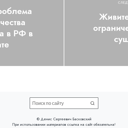
СЛЕД
роблема
Живите
чества
огранич
а в РФ в
сущ
ате
©️ Денис Сергеевич Басковский
При использовании материалов
ссылка на сайт
обязательна!