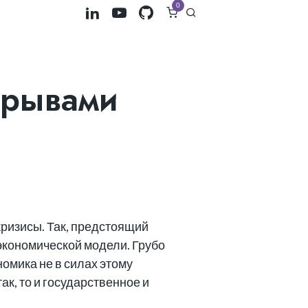
0
зрывами
ризисы. Так, предстоящий
экономической модели. Грубо
номика не в силах этому
ак, то и государственное и