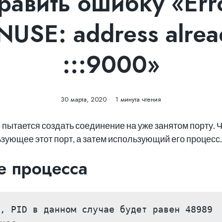
равить ошибку «Error
USE: address alread
:::9000»
30 марта, 2020
1 минута чтения
 пытается создать соединение на уже занятом порту. 
зующее этот порт, а затем использующий его процесс.
е процесса
, PID в данном случае будет равен 48989
