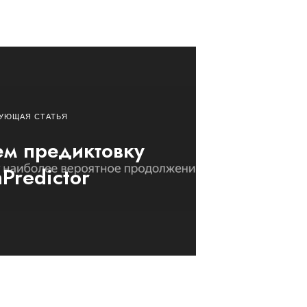
УЮЩАЯ СТАТЬЯ
м предиктовку
nPredictor