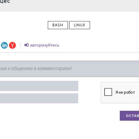
цес
BASH
LINUX
авторизуйтесь
Имя*
Email