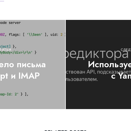
ТАТЬЯ
СЛЕД
тело письма
Используе
ipt и IMAP
с Ya