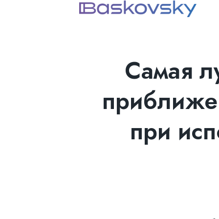
Самая л
приближен
при исп