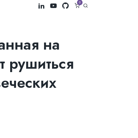
0
анная на
т рушиться
веческих