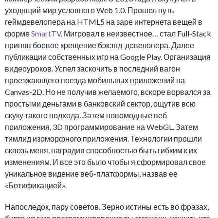
уходящий мир условного Web 1.0. Прошел путь
геймдевелопера на HTML5 на заре интернета вещей в
форме
SmartTV
. Мигровал в неизвестное… стал Full-Stack
приняв боевое крещение бэкэнд-девелопера. Далее
публикации собственных игр на Google Play. Организация
видеоуроков. Успел заскочить в последний вагон
проезжающего поезда мобильных приложений на
Canvas-2D. Но не получив желаемого, вскоре ворвался за
простыми деньгами в банковский сектор, ощутив всю
скуку такого подхода. Затем новомодные веб
приложения, 3D программирование на WebGL. Затем
тимлид изоморфного приложения. Технологии прошли
сквозь меня, наградив способностью быть гибким к их
изменениям. И все это было чтобы я сформировал свое
уникальное видение веб-платформы, назвав ее
«Ботификацией».
Напоследок, пару советов. Зерно истины есть во фразах,