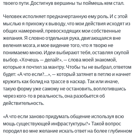
твоего пути. Достигнув вершины ты поймешь кем стал.
Человек исполняет предначертанную ему роль. И с этой
мыслью я прихожу к выводу, что мои действия исходят из
общих намерений, превосходящих мои собственные
желания. Я словно отдельная рука, двигающаяся вне
веления мозга, и мое видение того, что я творю не
понимаемо мною. Идеи выбирают тебя, оставляя скупой
выбор. «Хочешь — делай!», — слова моей знакомой,
которые я почтил за мантру. Чтобы ты не выбрал, ответом
будет: «А что если?…», — который затянет в петлю и начнет
кружить как болид на трассе в наскар. Так или иначе,
такую форму уже самому не остановить, воплотившись
через кого-то в реальность, она разобьется об
действительность.
«А что если заново придумать общение используя всю
мощь существующей инфрастуктуры?» Такой вопрос
породил во мне желание искать ответ на более глубинном