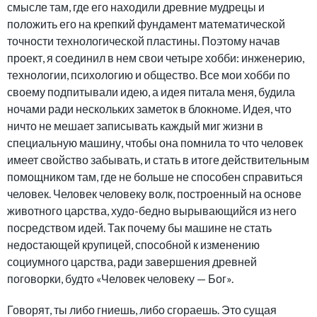
смысле там, где его находили древние мудрецы и
положить его на крепкий фундамент математической
точности технологической пластины. Поэтому начав
проект, я соединил в нем свои четыре хобби: инженерию,
технологии, психологию и общество. Все мои хобби по
своему подпитывали идею, а идея питала меня, будила
ночами ради нескольких заметок в блокноме. Идея, что
ничто не мешает записывать каждый миг жизни в
специальную машину, чтобы она помнила то что человек
имеет свойство забывать, и стать в итоге действительным
помощником там, где не больше не способен справиться
человек. Человек человеку волк, построенный на основе
животного царства, худо-бедно вырывающийся из него
посредством идей. Так почему бы машине не стать
недостающей крупицей, способной к изменению
социумного царства, ради завершения древней
поговорки, будто «Человек человеку — Бог».
Говорят, ты либо гниешь, либо сгораешь. Это сущая