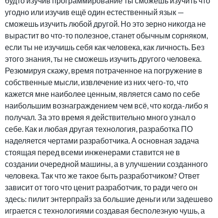
будто изучив программирование ты сможешь изучить что
угодно или изучив ещё один естественный язык —
сможешь изучить любой другой. Но это зерно никогда не
вырастит во что-то полезное, станет обычным сорняком,
если ты не изучишь себя как человека, как личность. Без
этого знания, ты не сможешь изучить другого человека.
Резюмируя скажу, время потраченное на погружение в
собственные мысли, извлечение из них чего-то, что
кажется мне наиболее ценным, является само по себе
наибольшим вознаграждением чем всё, что когда-либо я
получал. За это время я действительно много узнал о
себе. Как и любая другая технология, разработка ПО
наделяется чертами разработчика. А основная задача
стоящая перед всеми инженерами ставится не в
создании очередной машины, а в улучшении созданного
человека. Так что же такое быть разработчиком? Ответ
зависит от того что ценит разработчик, то ради чего он
здесь: пилит энтерпрайз за большие деньги или задешево
играется с технологиями создавая бесполезную чушь, а