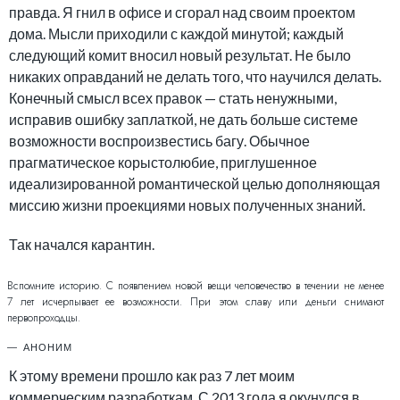
правда. Я гнил в офисе и сгорал над своим проектом
дома. Мысли приходили с каждой минутой; каждый
следующий комит вносил новый результат. Не было
никаких оправданий не делать того, что научился делать.
Конечный смысл всех правок — стать ненужными,
исправив ошибку заплаткой, не дать больше системе
возможности воспроизвестись багу. Обычное
прагматическое корыстолюбие, приглушенное
идеализированной романтической целью дополняющая
миссию жизни проекциями новых полученных знаний.
Так начался карантин.
Вспомните историю. С появлением новой вещи человечество в течении не менее
7 лет исчерпывает ее возможности. При этом славу или деньги снимают
первопроходцы.
АНОНИМ
К этому времени прошло как раз 7 лет моим
коммерческим разработкам. С 2013 года я окунулся в