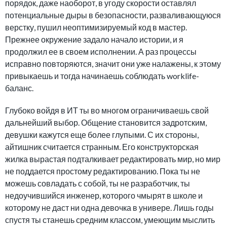
порядок, даже наоборот, в угоду скорости оставлял
потенциальные дыры в безопасности, разваливающуюся
верстку, пушил неоптимизируемый код в мастер.
Прежнее окружение задало начало истории, и я
продолжил ее в своем исполнении. А раз процессы
исправно повторяются, значит они уже налажены, к этому
привыкаешь и тогда начинаешь соблюдать worklife-
баланс.
Глубоко войдя в ИТ ты во многом ограничиваешь свой
дальнейший выбор. Общение становится задротским,
девушки кажутся еще более глупыми. С их стороны,
айтишник считается странным. Его конструкторская
жилка вырастая подталкивает редактировать мир, но мир
не поддается простому редактированию. Пока ты не
можешь совладать с собой, ты не разработчик, ты
недоучившийся инженер, которого чмырят в школе и
которому не даст ни одна девочка в универе. Лишь годы
спустя ты станешь средним классом, умеющим мыслить