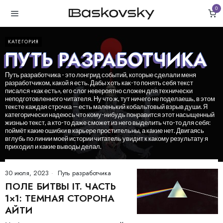
0
КАТЕГОРИЯ
ПУТЬ РАЗРАБОТЧИКА
Путь разработчика - это лонгрид событий, которые сделали меня
разработчиком, какой я есть. Дабы хоть как-то понять себя текст
писался «как есть», его слог невероятно сложен для технически
неподготовленного читателя. Ну что ж, тут ничего не поделаешь, в этом
тексте каждая строчка — есть маленький кобальтовый взрыв души. Я
категорически надеюсь что кому-нибудь понравится этот насыщенный
жизнью текст, а кто-то даже сможет из него выделить что-то для себя:
поймёт какие ошибки в карьере простительны, а какие нет. Двигаясь
вглубь по линии моей истории читатель увидит к какому результату я
приходил и какие выводы делал.
30 июля, 2023
Путь разработчика
ПОЛЕ БИТВЫ IT. ЧАСТЬ
1×1: ТЕМНАЯ СТОРОНА
АЙТИ