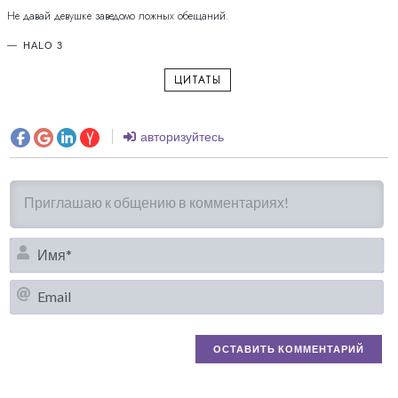
Не давай девушке заведомо ложных обещаний.
HALO 3
ЦИТАТЫ
авторизуйтесь
И
Em