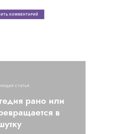
УЮЩАЯ СТАТЬЯ
гедия рано или
ревращается в
шутку