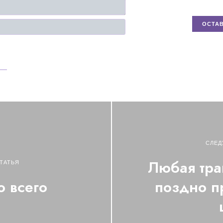
Имя*
Email
СЛЕД
Любая тра
ТАТЬЯ
ю всего
поздно п