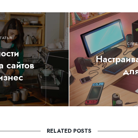
ТАТЬЯ
СЛЕД
ости
Настраив
а сайтов
для
изнес
RELATED POSTS