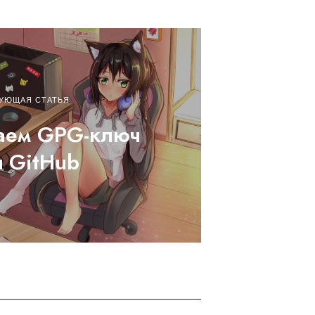
УЮЩАЯ СТАТЬЯ
аем GPG-ключ
 GitHub